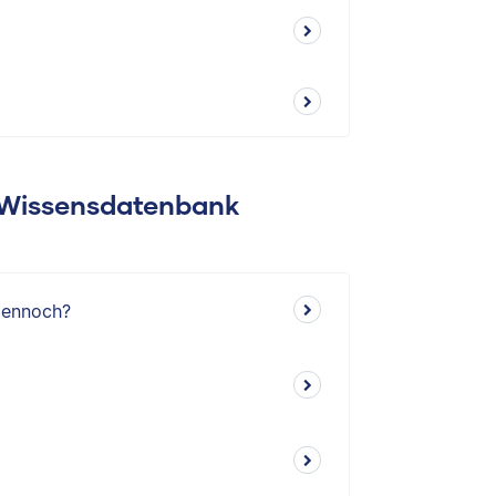
: Wissensdatenbank
dennoch?