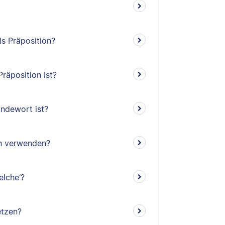
ls Präposition?
räposition ist?
indewort ist?
en verwenden?
elche‘?
etzen?