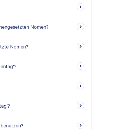
mengesetzten Nomen?
etzte Nomen?
nntag‘?
tag‘?
‘ benutzen?