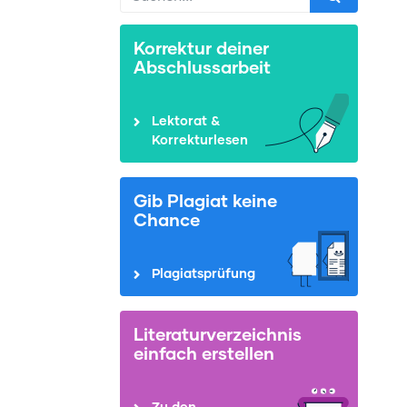
Korrektur deiner
Abschlussarbeit
Lektorat &
Korrekturlesen
Gib Plagiat keine
Chance
Plagiatsprüfung
Literaturverzeichnis
einfach erstellen
Zu den