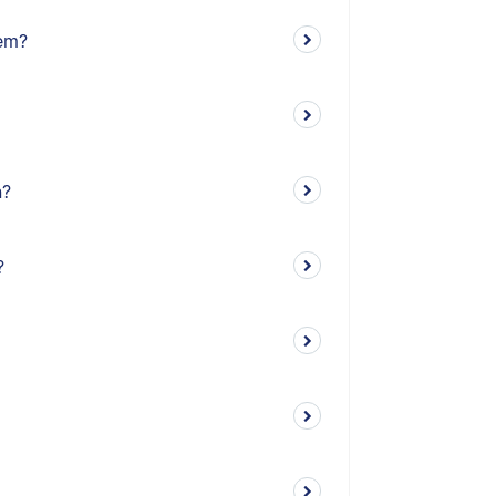
em?
n?
?