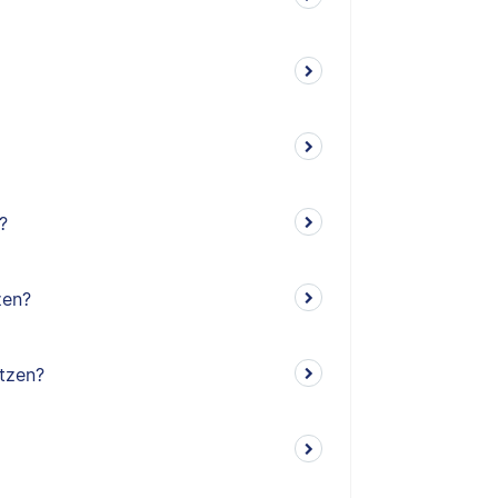
?
zen?
tzen?