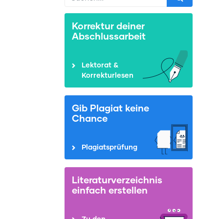
Korrektur deiner
Abschlussarbeit
Lektorat &
Korrekturlesen
Gib Plagiat keine
Chance
Plagiatsprüfung
Literaturverzeichnis
einfach erstellen
Zu den