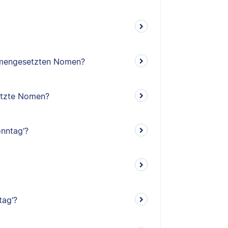
mengesetzten Nomen?
etzte Nomen?
nntag‘?
tag‘?