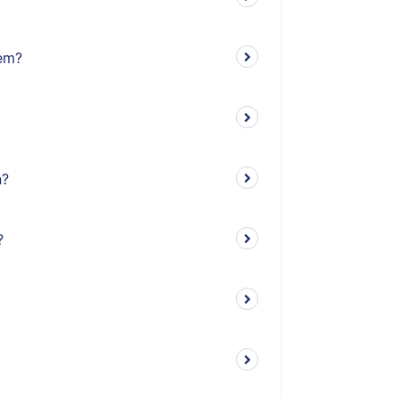
em?
n?
?