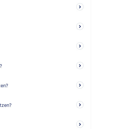
?
zen?
tzen?