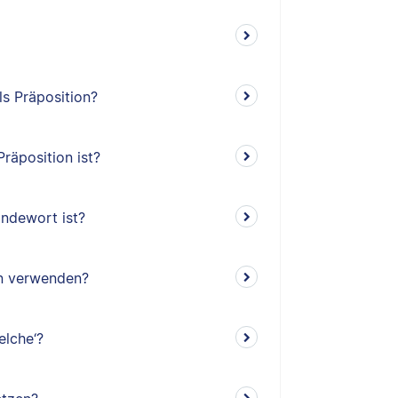
ls Präposition?
räposition ist?
indewort ist?
en verwenden?
elche‘?