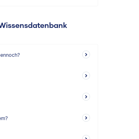
: Wissensdatenbank
dennoch?
em?