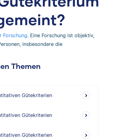
Gütekriterium
 gemeint?
er Forschung
. Eine Forschung ist objektiv,
Personen, insbesondere die
chen Themen
ntitativen Gütekriterien
ntitativen Gütekriterien
ntitativen Gütekriterien