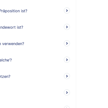
räposition ist?
indewort ist?
en verwenden?
elche‘?
etzen?