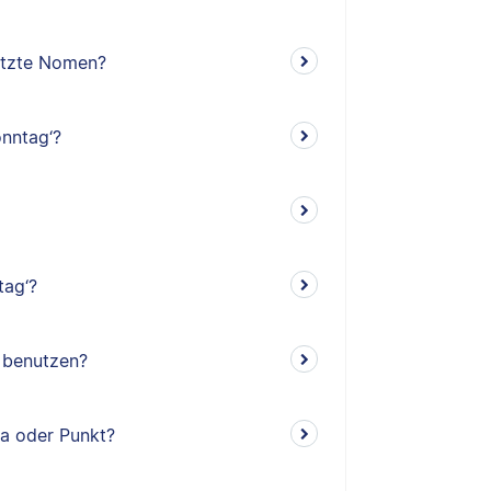
etzte Nomen?
nntag‘?
tag‘?
‘ benutzen?
ma oder Punkt?