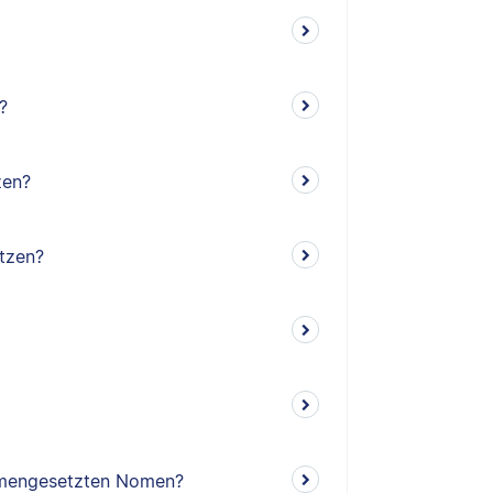
?
zen?
tzen?
mengesetzten Nomen?