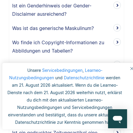
Ist ein Genderhinweis oder Gender-
Disclaimer ausreichend?
Was ist das generische Maskulinum?
Wo finde ich Copyright-Informationen zu
Abbildungen und Tabellen?
Benötige ich ein Abbildungs- und
Unsere
Servicebedingungen
,
Learneo-
Tabellenverzeichnis?
Nutzungsbedingungen
und
Datenschutzrichtlinie
werden
am 21. August 2026 aktualisiert. Wenn du die Learneo-
Werden Abbildungen und Tabellen im
Dienste nach dem 21. August 2026 weiterhin nutzt, erklärst
Literaturverzeichnis erwähnt?
du dich mit den aktualisierten Learneo-
Nutzungsbedingungen und Servicebedingungen
Wie werden Abbildungen und Tabellen nach
einverstanden und bestätigst, dass du unsere aktualisierte
APA zitiert?
Datenschutzrichtlinie zur Kenntnis genommen hast.
Ist ein gedruckter Zeitungsartikel eine