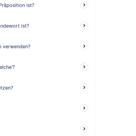
räposition ist?
indewort ist?
en verwenden?
elche‘?
etzen?