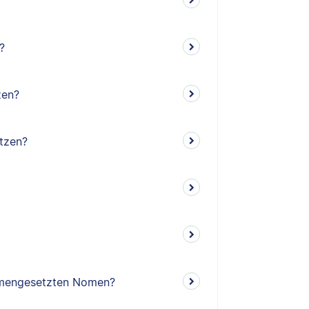
?
zen?
tzen?
mengesetzten Nomen?