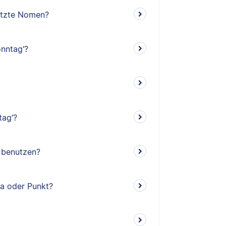
etzte Nomen?
nntag‘?
tag‘?
‘ benutzen?
ma oder Punkt?