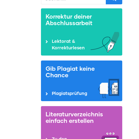
Korrektur deiner
Abschlussarbeit
Lektorat &
Korrekturlesen
Gib Plagiat keine
Chance
Plagiatsprüfung
Literaturverzeichnis
einfach erstellen
Zu den