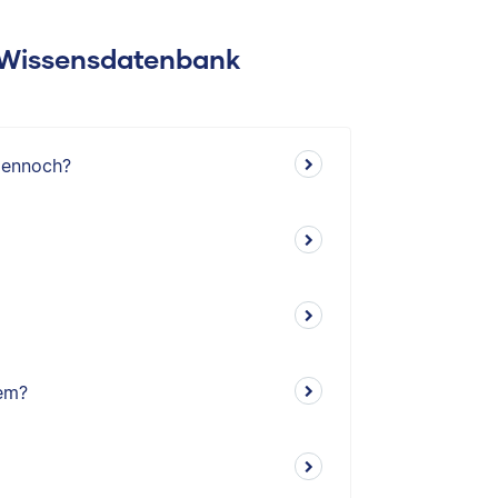
: Wissensdatenbank
dennoch?
em?