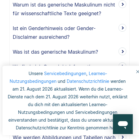
Warum ist das generische Maskulinum nicht
für wissenschaftliche Texte geeignet?
Ist ein Genderhinweis oder Gender-
Disclaimer ausreichend?
Was ist das generische Maskulinum?
Wo finde ich Copyright-Informationen zu
Unsere
Servicebedingungen
,
Learneo-
Abbildungen und Tabellen?
Nutzungsbedingungen
und
Datenschutzrichtlinie
werden
am 21. August 2026 aktualisiert. Wenn du die Learneo-
Benötige ich ein Abbildungs- und
Dienste nach dem 21. August 2026 weiterhin nutzt, erklärst
Tabellenverzeichnis?
du dich mit den aktualisierten Learneo-
Nutzungsbedingungen und Servicebedingungen
Werden Abbildungen und Tabellen im
einverstanden und bestätigst, dass du unsere aktualisierte
Literaturverzeichnis erwähnt?
Datenschutzrichtlinie zur Kenntnis genommen hast.
Wie werden Abbildungen und Tabellen nach