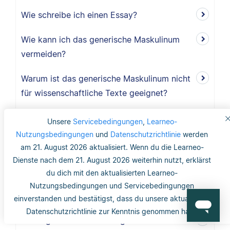
Wie schreibe ich einen Essay?
Wie kann ich das generische Maskulinum
vermeiden?
Warum ist das generische Maskulinum nicht
für wissenschaftliche Texte geeignet?
Ist ein Genderhinweis oder Gender-
Unsere
Servicebedingungen
,
Learneo-
Disclaimer ausreichend?
Nutzungsbedingungen
und
Datenschutzrichtlinie
werden
am 21. August 2026 aktualisiert. Wenn du die Learneo-
Was ist das generische Maskulinum?
Dienste nach dem 21. August 2026 weiterhin nutzt, erklärst
du dich mit den aktualisierten Learneo-
Wo finde ich Copyright-Informationen zu
Nutzungsbedingungen und Servicebedingungen
Abbildungen und Tabellen?
einverstanden und bestätigst, dass du unsere aktualisierte
Datenschutzrichtlinie zur Kenntnis genommen hast.
Benötige ich ein Abbildungs- und