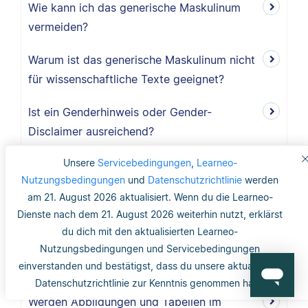
Wie kann ich das generische Maskulinum
vermeiden?
Warum ist das generische Maskulinum nicht
für wissenschaftliche Texte geeignet?
Ist ein Genderhinweis oder Gender-
Disclaimer ausreichend?
Unsere
Servicebedingungen
,
Learneo-
Was ist das generische Maskulinum?
Nutzungsbedingungen
und
Datenschutzrichtlinie
werden
Wo finde ich Copyright-Informationen zu
am 21. August 2026 aktualisiert. Wenn du die Learneo-
Dienste nach dem 21. August 2026 weiterhin nutzt, erklärst
Abbildungen und Tabellen?
du dich mit den aktualisierten Learneo-
Benötige ich ein Abbildungs- und
Nutzungsbedingungen und Servicebedingungen
einverstanden und bestätigst, dass du unsere aktualisierte
Tabellenverzeichnis?
Datenschutzrichtlinie zur Kenntnis genommen hast.
Werden Abbildungen und Tabellen im