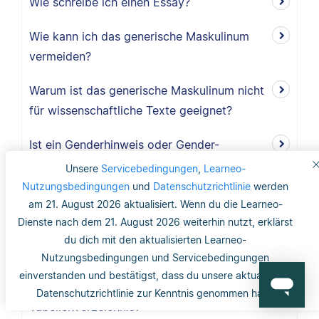
Wie schreibe ich einen Essay?
Wie kann ich das generische Maskulinum
vermeiden?
Warum ist das generische Maskulinum nicht
für wissenschaftliche Texte geeignet?
Ist ein Genderhinweis oder Gender-
Disclaimer ausreichend?
Unsere
Servicebedingungen
,
Learneo-
Nutzungsbedingungen
und
Datenschutzrichtlinie
werden
Was ist das generische Maskulinum?
am 21. August 2026 aktualisiert. Wenn du die Learneo-
Dienste nach dem 21. August 2026 weiterhin nutzt, erklärst
Wo finde ich Copyright-Informationen zu
du dich mit den aktualisierten Learneo-
Abbildungen und Tabellen?
Nutzungsbedingungen und Servicebedingungen
einverstanden und bestätigst, dass du unsere aktualisierte
Benötige ich ein Abbildungs- und
Datenschutzrichtlinie zur Kenntnis genommen hast.
Tabellenverzeichnis?