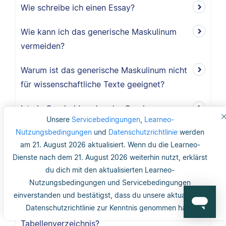
Wie schreibe ich einen Essay?
Wie kann ich das generische Maskulinum
vermeiden?
Warum ist das generische Maskulinum nicht
für wissenschaftliche Texte geeignet?
Ist ein Genderhinweis oder Gender-
Unsere
Servicebedingungen
,
Learneo-
Disclaimer ausreichend?
Nutzungsbedingungen
und
Datenschutzrichtlinie
werden
am 21. August 2026 aktualisiert. Wenn du die Learneo-
Was ist das generische Maskulinum?
Dienste nach dem 21. August 2026 weiterhin nutzt, erklärst
du dich mit den aktualisierten Learneo-
Wo finde ich Copyright-Informationen zu
Nutzungsbedingungen und Servicebedingungen
Abbildungen und Tabellen?
einverstanden und bestätigst, dass du unsere aktualisierte
Datenschutzrichtlinie zur Kenntnis genommen hast.
Benötige ich ein Abbildungs- und
Tabellenverzeichnis?