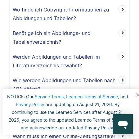
Wo finde ich Copyright-Informationen zu
Abbildungen und Tabellen?
Benötige ich ein Abbildungs- und
Tabellenverzeichnis?
Werden Abbildungen und Tabellen im
Literaturverzeichnis erwähnt?
Wie werden Abbildungen und Tabellen nach
APA zitiert?
NOTICE: Our
Service Terms
,
Learneo Terms of Service
, and
Ist ein gedruckter Zeitungsartikel eine
Privacy Policy
are updating on August 21, 2026. By
continuing to use the Learneo Services after August 21,
bessere Quelle als ein Online-
2026, you agree to the updated Learneo Terms of Service
Zeitungsartikel?
and acknowledge our updated Privacy Policy.
Wann muss ich einen Online-Zeitungsartikel