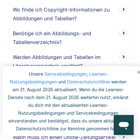
Wo finde ich Copyright-Informationen zu
Abbildungen und Tabellen?
Benötige ich ein Abbildungs- und
Tabellenverzeichnis?
Werden Abbildungen und Tabellen im
Literaturverzeichnis erwähnt?
Unsere
Servicebedingungen
,
Learneo-
Wie werden Abbildungen und Tabellen nach
Nutzungsbedingungen
und
Datenschutzrichtlinie
werden
APA zitiert?
am 21. August 2026 aktualisiert. Wenn du die Learneo-
Dienste nach dem 21. August 2026 weiterhin nutzt, erklärst
Ist ein gedruckter Zeitungsartikel eine
du dich mit den aktualisierten Learneo-
bessere Quelle als ein Online-
Nutzungsbedingungen und Servicebedingungen
einverstanden und bestätigst, dass du unsere aktualisierte
Zeitungsartikel?
Datenschutzrichtlinie zur Kenntnis genommen hast.
Wann muss ich einen Online-Zeitungsartikel