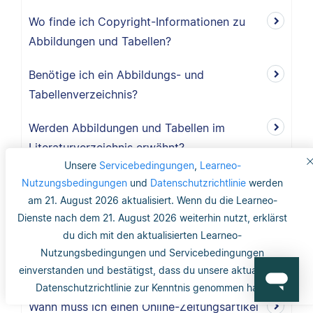
Wo finde ich Copyright-Informationen zu
Abbildungen und Tabellen?
Benötige ich ein Abbildungs- und
Tabellenverzeichnis?
Werden Abbildungen und Tabellen im
Literaturverzeichnis erwähnt?
Unsere
Servicebedingungen
,
Learneo-
Wie werden Abbildungen und Tabellen nach
Nutzungsbedingungen
und
Datenschutzrichtlinie
werden
APA zitiert?
am 21. August 2026 aktualisiert. Wenn du die Learneo-
Dienste nach dem 21. August 2026 weiterhin nutzt, erklärst
Ist ein gedruckter Zeitungsartikel eine
du dich mit den aktualisierten Learneo-
bessere Quelle als ein Online-
Nutzungsbedingungen und Servicebedingungen
einverstanden und bestätigst, dass du unsere aktualisierte
Zeitungsartikel?
Datenschutzrichtlinie zur Kenntnis genommen hast.
Wann muss ich einen Online-Zeitungsartikel