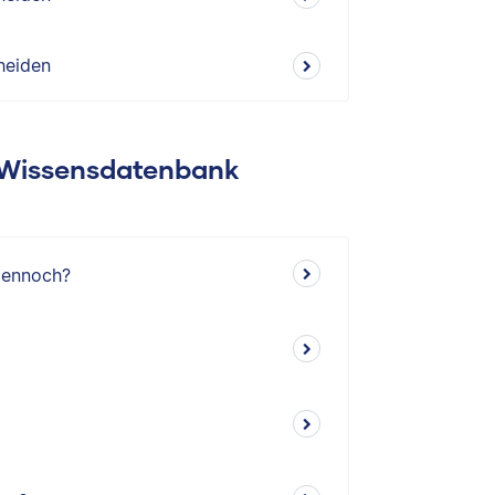
heiden
: Wissensdatenbank
dennoch?