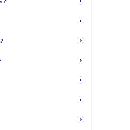
em?
n?
?