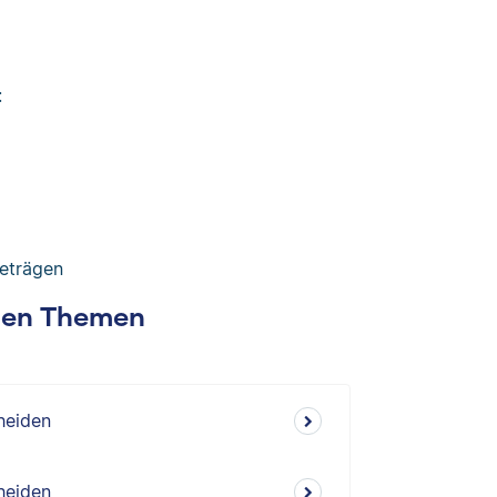
:
beträgen
chen Themen
heiden
heiden