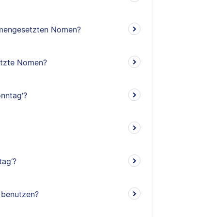
mengesetzten Nomen?
etzte Nomen?
nntag‘?
tag‘?
‘ benutzen?