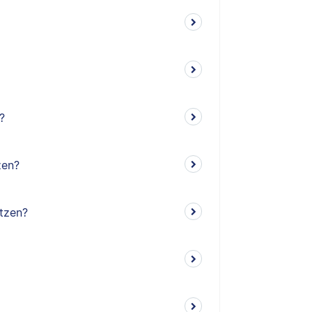
?
zen?
tzen?