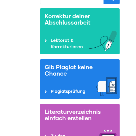
Korrektur deiner
Abschlussarbeit
Lektorat &
Korrekturlesen
Gib Plagiat keine
Chance
Plagiatsprüfung
Literaturverzeichnis
einfach erstellen
Zu den