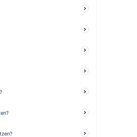
?
zen?
tzen?