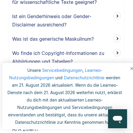
für wissenschaftliche Texte geeignet?
Ist ein Genderhinweis oder Gender-
Disclaimer ausreichend?
Was ist das generische Maskulinum?
Wo finde ich Copyright-Informationen zu
Abbildungen und Tabellen?
Unsere
Servicebedingungen
,
Learneo-
Benötige ich ein Abbildungs- und
Nutzungsbedingungen
und
Datenschutzrichtlinie
werden
Tabellenverzeichnis?
am 21. August 2026 aktualisiert. Wenn du die Learneo-
Dienste nach dem 21. August 2026 weiterhin nutzt, erklärst
Werden Abbildungen und Tabellen im
du dich mit den aktualisierten Learneo-
Literaturverzeichnis erwähnt?
Nutzungsbedingungen und Servicebedingungen
einverstanden und bestätigst, dass du unsere aktualisierte
Wie werden Abbildungen und Tabellen nach
Datenschutzrichtlinie zur Kenntnis genommen hast.
APA zitiert?