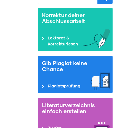
Korrektur deiner
Abschlussarbeit
Lektorat &
Korrekturlesen
Gib Plagiat keine
Chance
Plagiatsprüfung
Literaturverzeichnis
einfach erstellen
Zu den