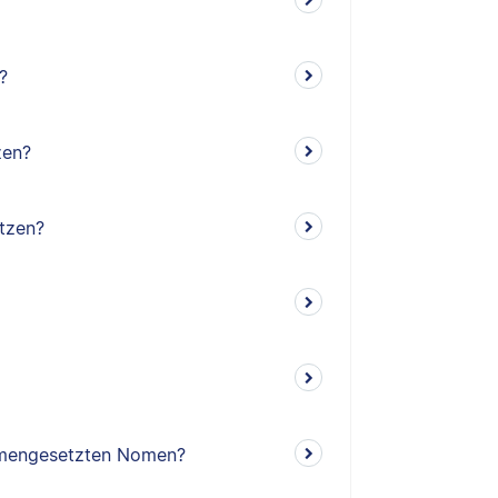
?
zen?
tzen?
mengesetzten Nomen?