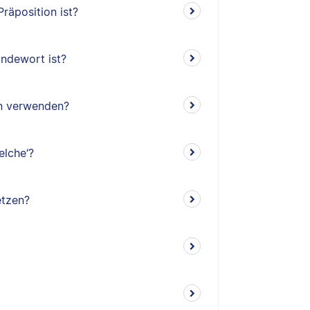
räposition ist?
indewort ist?
en verwenden?
elche‘?
etzen?