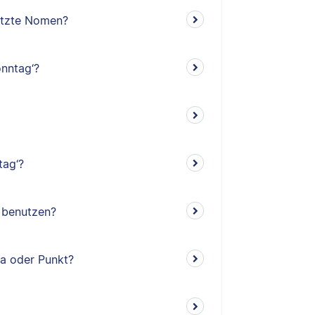
etzte Nomen?
nntag‘?
tag‘?
‘ benutzen?
ma oder Punkt?