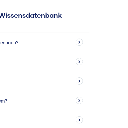
: Wissensdatenbank
dennoch?
em?