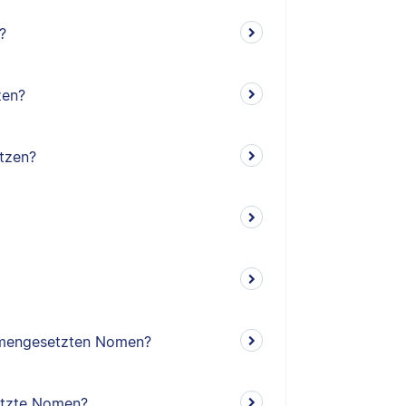
?
zen?
tzen?
mengesetzten Nomen?
etzte Nomen?