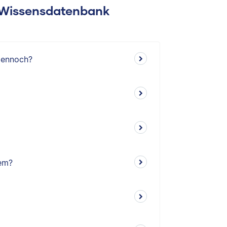
: Wissensdatenbank
dennoch?
em?