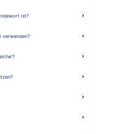
indewort ist?
en verwenden?
elche‘?
etzen?