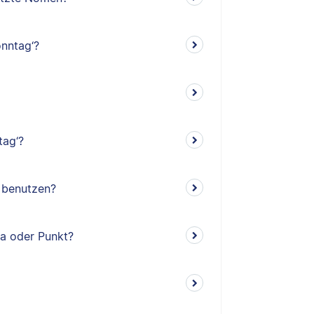
nntag‘?
tag‘?
‘ benutzen?
ma oder Punkt?